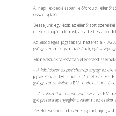
A napi expediálásban előforduló ellenőrz
összefoglalót.
Beszéljünk egy kicsit az ellenőrzött szerekke
esetek alapján a felírást, a kiadást és a rende
Az elsődleges jogszabályi hátteret a 43/20
gyógyszertári forgalmazásának, egészségügyi 
Mit nevezünk fokozottan ellenőrzött szernek?
–
A kábítószer és pszichotróp anyag:
az elle
jegyzékén, a BM rendelet 2. melléklet P2, 
gyógyszerek, kivéve a BM rendelet 1. mellék
–
A fokozottan ellenőrzött szer:
a
BM rend
gyógyszeralapanyagként, valamint az ezeket 
Részletesebben:
https://net.jogtar.hu/jogsz