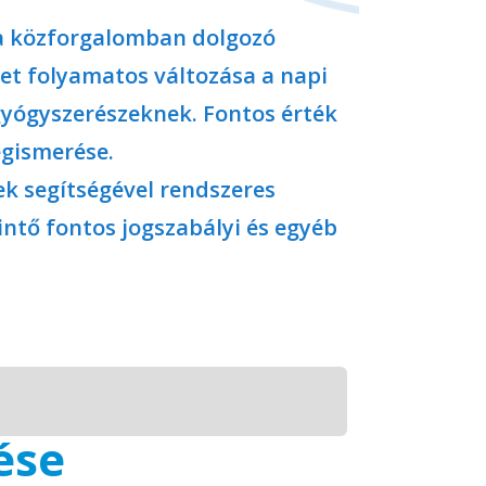
a közforgalomban dolgozó
et folyamatos változása a napi
 gyógyszerészeknek. Fontos érték
egismerése.
k segítségével rendszeres
intő fontos jogszabályi és egyéb
ése