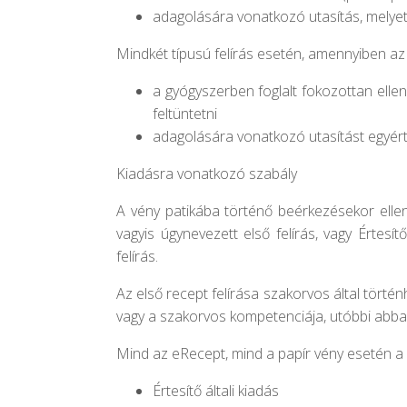
adagolására vonatkozó utasítás, melyet
Mindkét típusú felírás esetén, amennyiben az 
a gyógyszerben foglalt fokozottan elle
feltüntetni
adagolására vonatkozó utasítást egyé
Kiadás
ra vonatkozó szabály
A vény patikába történő beérkezésekor ellenőr
vagyis úgynevezett első felírás, vagy Értesít
felírás.
Az első recept felírása szakorvos által történ
vagy a szakorvos kompetenciája, utóbbi abban
Mind az eRecept, mind a papír vény esetén a 
Értesítő általi kiadás