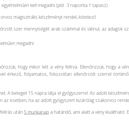
 egyértelműen kell megadni (pld.: 3 naponta 1 tapasz)
orvos magisztrális készítményt rendel, kötelező
nőrzött szer mennyiségét arab számmal és latinul, az adagok sz
rtelműen megadni
izzük, hogy mikor lett a vény felírva. Ellenőrizzük, hogy a vén
ővel érkező, folyamatos, fokozottan ellenőrzött szerrel történő
het. A beteget 15 napra látja el gyógyszerrel. Az adott készítmén
 az esetben, ha az adott gyógyszert kizárólag szakorvos rendel
felírás után
5 munkanap
a határidő, ami alatt a vény kiváltható. E