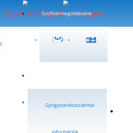
Szoftvermegoldásaink
k
Rólunk
Gyógyszerészszakmai
információk