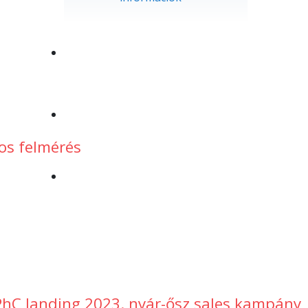
Intelligens Árazó
IT-kalauz
os felmérés
Kapcsolat
PhC landing 2023. nyár-ősz sales kampány