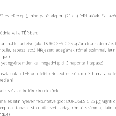
-es eRecept), mind papír alapon (21-es) felírhatóak. Ezt azér
ódnia kell a TÉR-ben:
ámmal feltüntetve (pld.: DUROGESIC 25 µg/óra transzdermális 
ampulla, tapasz stb.) kifejezett adagjának római számmal, lat
inque)
yet egyértelműen kell megadni (pld.: 3 naponta 1 tapasz)
sztalnak a TÉR-ben felírt eRecept esetén, minél hamarabb fel 
ediálni!
vetkező alaki kellékek
kötelezőek
:
 és latin nyelven feltüntetve (pld.: DUROGESIC 25 µg, viginti 
 ampulla, tapasz stb.) kifejezett adag római számmal, latin
inque)