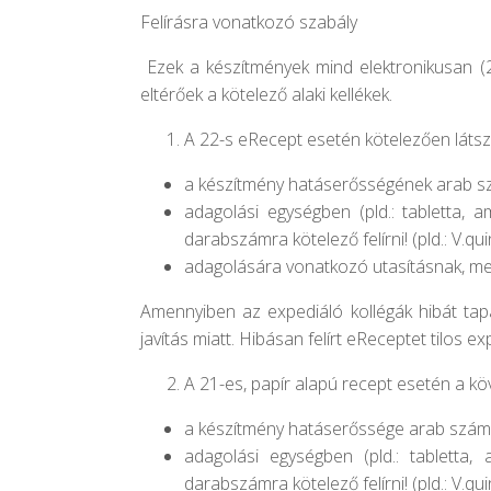
Felírásra vonatkozó szabály
E
zek a készítmények mind elektronikusan (22
eltérőek a kötelező alaki kellékek.
A 22-s eRecept esetén
kötelezően
látsz
a készítmény hatáserősségének arab sz
adagolási egységben (pld.: tabletta, 
darabszámra kötelező felírni! (pld.: V.qu
adagolására vonatkozó utasításnak, mel
Amennyiben az expediáló kollégák hibát tapa
javítás miatt. Hibásan felírt eReceptet tilos exp
A 21-es, papír alapú recept esetén a kö
a készítmény hatáserőssége arab számmal
adagolási egységben (pld.: tabletta,
darabszámra kötelező felírni! (pld.: V.qu