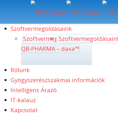
Szoftvermegoldásaink
Szoftvermegoldásaink
Szoftvermegoldásain
QB-PHARMA
– daxa™
Rólunk
Gyógyszerészszakmai információk
Intelligens Árazó
IT-kalauz
Kapcsolat