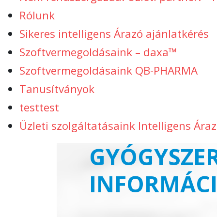
Rólunk
Sikeres intelligens Árazó ajánlatkérés
Szoftvermegoldásaink – daxa™
Szoftvermegoldásaink QB-PHARMA
Tanusítványok
testtest
Üzleti szolgáltatásaink Intelligens Ára
GYÓGYSZER
INFORMÁC