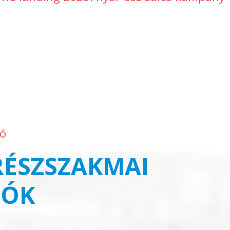
zó
ÉSZSZAKMAI
IÓK