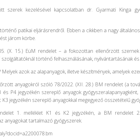
ött szerek kezelésével kapcsolatban dr. Gyarmati Kinga gy
l történő patikai eljárásrendről. Ebben a cikkben a nagy általán
lést járom körbe.
05. (X. 15.) EüM rendelet – a fokozottan ellenőrzött szerne
szolgáltatóknál történő felhasználásának, nyilvántartásának és 
 Melyek azok az alapanyagok, illetve készítmények, amelyek eze
nőrzött anyagokról szóló 78/2022. (XII. 28.) BM rendelet (a tov
P3 és P4 jegyzékén szereplő anyagok gyógyszeralapanyagként,
let K3 jegyzékén szereplő anyagokkal megegyező összetételű gyó
elet 1. melléklet K1 és K2 jegyzékén, a BM rendelet 2. 
az anyagokat tartalmazó gyógyszerek.
abaly?docid=a2200078.bm