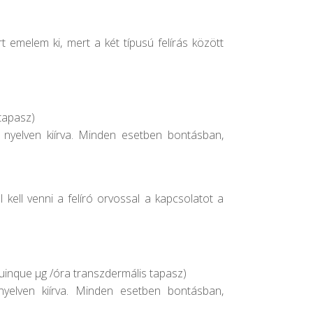
t emelem ki, mert a két típusú felírás között
tapasz)
in nyelven kiírva. Minden esetben bontásban,
kell venni a felíró orvossal a kapcsolatot a
quinque µg /óra transzdermális tapasz)
 nyelven kiírva. Minden esetben bontásban,