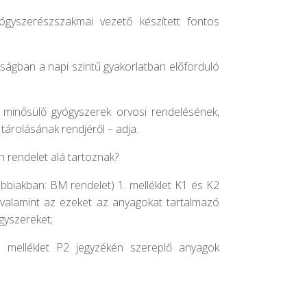
ógyszerészszakmai vezető készített fontos
osságban a napi szintű gyakorlatban előforduló
k minősülő gyógyszerek orvosi rendelésének,
tárolásának rendjéről – adja.
n rendelet alá tartoznak?
ábbiakban: BM rendelet) 1. melléklet K1 és K2
 valamint az ezeket az anyagokat tartalmazó
gyszereket;
melléklet P2 jegyzékén szereplő anyagok