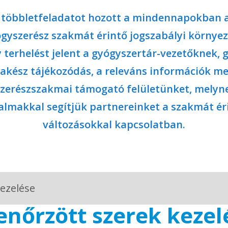
s többletfeladatot hozott a mindennapokban 
gyszerész szakmát érintő jogszabályi környez
 terhelést jelent a gyógyszertár-vezetőknek,
rakész tájékozódás, a releváns információk m
yszerészszakmai támogató felületünket, melyne
almakkal segítjük partnereinket a szakmát ér
változásokkal kapcsolatban.
kezelése
lenőrzött szerek kezel