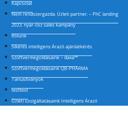
Kapcsolat
Nem rendszergazda. Üzleti partner. – PhC landing
2023. nyár-ősz sales kampány
Rólunk
Sikeres intelligens Árazó ajánlatkérés
Szoftvermegoldásaink – daxa™
Szoftvermegoldásaink QB-PHARMA
Tanusítványok
testtest
Üzleti szolgáltatásaink Intelligens Árazó