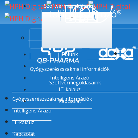
Szoftvermegoldásaink
Szoftvermegoldásaink
Szoftvermegoldásain
QB-PHARMA
daxa™
Rólunk
Gyógyszerészszakmai információk
Intelligens Árazó
Szoftvermegoldásaink
IT-kalauz
Gyógyszerészszakmai információk
Kapcsolat
Intelligens Árazó
IT-kalauz
Kapcsolat