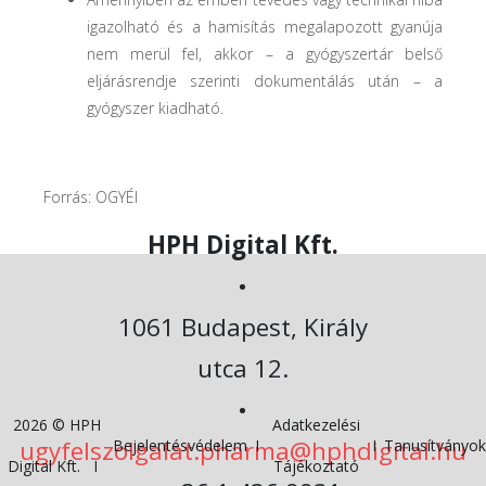
igazolható és a hamisítás megalapozott gyanúja
nem merül fel, akkor – a gyógyszertár belső
eljárásrendje szerinti dokumentálás után – a
gyógyszer kiadható.
Forrás: OGYÉI
HPH Digital Kft.
•
1061 Budapest, Király
utca 12.
•
2026 © HPH
Adatkezelési
ugyfelszolgalat.pharma@hphdigital.hu
Bejelentésvédelem
I
I
Tanusítványo
Digital Kft. I
Tájékoztató