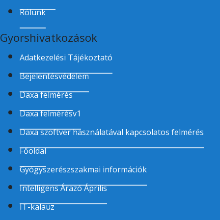
Rólunk
Gyorshivatkozások
Adatkezelési Tájékoztató
Bejelentésvédelem
Daxa felmérés
Daxa felmérésv1
Daxa szoftver használatával kapcsolatos felmérés
Főoldal
Gyógyszerészszakmai információk
Intelligens Árazó Április
IT-kalauz