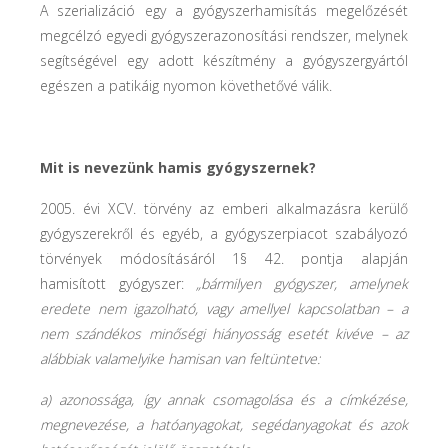
A szerializáció egy a gyógyszerhamisítás megelőzését
megcélzó egyedi gyógyszerazonosítási rendszer, melynek
segítségével egy adott készítmény a gyógyszergyártól
egészen a patikáig nyomon követhetővé válik.
Mit is nevezünk hamis gyógyszernek?
2005. évi XCV. törvény az emberi alkalmazásra kerülő
gyógyszerekről és egyéb, a gyógyszerpiacot szabályozó
törvények módosításáról 1§ 42. pontja alapján
hamisított gyógyszer:
„bármilyen gyógyszer, amelynek
eredete nem igazolható, vagy amellyel kapcsolatban – a
nem szándékos minőségi hiányosság esetét kivéve – az
alábbiak valamelyike hamisan van feltüntetve:
a) azonossága, így annak csomagolása és a címkézése,
megnevezése, a hatóanyagokat, segédanyagokat és azok