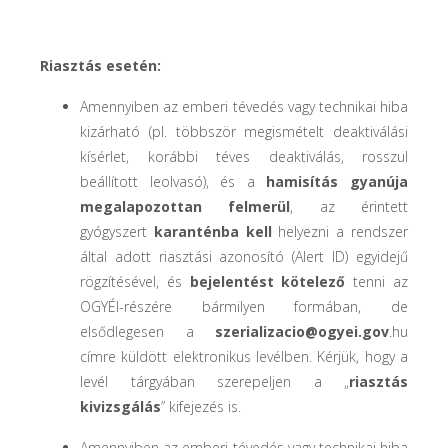
Riasztás esetén:
Amennyiben az emberi tévedés vagy technikai hiba
kizárható (pl. többször megismételt deaktiválási
kísérlet, korábbi téves deaktiválás, rosszul
beállított leolvasó), és a
hamisítás gyanúja
megalapozottan felmerül
, az érintett
gyógyszert
karanténba kell
helyezni a rendszer
által adott riasztási azonosító (Alert ID) egyidejű
rögzítésével, és
bejelentést kötelező
tenni az
OGYÉI-részére bármilyen formában, de
elsődlegesen a
szerializacio@ogyei.gov
.hu
címre küldött elektronikus levélben. Kérjük, hogy a
levél tárgyában szerepeljen a „
riasztás
kivizsgálás
” kifejezés is.
Amennyiben az emberi tévedés vagy technikai hiba