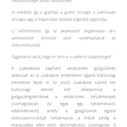
hatáserősségét jelölő összetétele,
b) eredete, így a gyártója, a gyártó országa, a származási
országa vagy a forgalomba hozatali engedély jogosultja,
c) előtörténete, így az alkalmazott forgalmazási lánc
azonosítását lehetővé tevő nyilvántartások és
dokumentumok;
függetlenül attól, hogy ez sérti-e a szellemi tulajdonjogot”
A patikákban kapható vényköteles gyógyszerek
dobozait az új szabályok értelmében egyedi biztonsági
elemekkel látják el. Az uniós szabályok szerint két
biztonsági elemet kell elhelyezniük a
gyógyszergyártóknak a vényköteles készítmények
csomagolásán. Az egyik egy kétdimenziós
adatmátrixkód, amely a gyógyszerek egyedi
dobozazonosítóját tartalmazza, a másik pedig a
manipulálás ellen védő, dézsmabiztos csomagolás. A