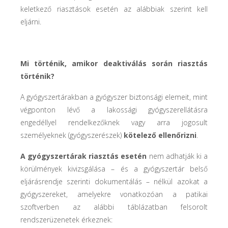
keletkező riasztások esetén az alábbiak szerint kell
eljárni.
Mi történik, amikor deaktiválás során riasztás
történik?
A gyógyszertárakban a gyógyszer biztonsági elemeit, mint
végponton lévő a lakossági gyógyszerellátásra
engedéllyel rendelkezőknek vagy arra jogosult
személyeknek (gyógyszerészek)
kötelező ellenőrizni
.
A gyógyszertárak riasztás esetén
nem adhatják ki a
körülmények kivizsgálása – és a gyógyszertár belső
eljárásrendje szerinti dokumentálás – nélkül azokat a
gyógyszereket, amelyekre vonatkozóan a patikai
szoftverben az alábbi táblázatban felsorolt
rendszerüzenetek érkeznek: