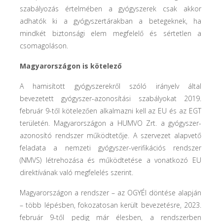
szabályozás értelmében a gyógyszerek csak akkor
adhatók ki a gyógyszertárakban a betegeknek, ha
mindkét biztonsági elem megfelelő és sértetlen a
csomagoláson.
Magyarországon is kötelező
A hamisított gyógyszerekről szóló irányelv által
bevezetett gyógyszer-azonosítási szabályokat 2019.
február 9-től kötelezően alkalmazni kell az EU és az EGT
területén. Magyarországon a HUMVO Zrt. a gyógyszer-
azonosító rendszer működtetője. A szervezet alapvető
feladata a nemzeti gyógyszer-verifikációs rendszer
(NMVS) létrehozása és működtetése a vonatkozó EU
direktívának való megfelelés szerint.
Magyarországon a rendszer – az OGYÉI döntése alapján
– több lépésben, fokozatosan került bevezetésre, 2023.
február 9-től pedig már élesben, a rendszerben