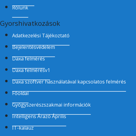
Rólunk
Gyorshivatkozások
Adatkezelési Tájékoztató
Bejelentésvédelem
Daxa felmérés
Daxa felmérésv1
Daxa szoftver használatával kapcsolatos felmérés
Főoldal
Gyógyszerészszakmai információk
Intelligens Árazó Április
IT-kalauz