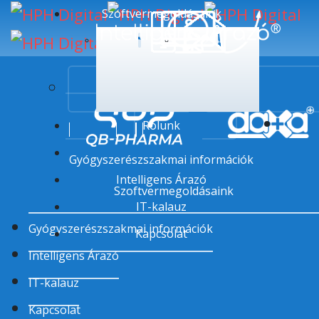
Szoftvermegoldásaink
Szoftvermegoldásaink
Szoftvermegoldásain
QB-PHARMA
daxa™
Rólunk
Gyógyszerészszakmai információk
Intelligens Árazó
Szoftvermegoldásaink
IT-kalauz
Gyógyszerészszakmai információk
Kapcsolat
Intelligens Árazó
IT-kalauz
Kapcsolat