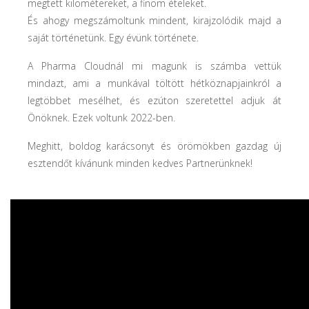
megtett kilométereket, a finom ételeket.
És ahogy megszámoltunk mindent, kirajzolódik majd a
saját történetünk. Egy évünk története.
A Pharma Cloudnál mi magunk is számba vettük
mindazt, ami a munkával töltött hétköznapjainkról a
legtöbbet mesélhet, és ezúton szeretettel adjuk át
Önöknek. Ezek voltunk 2022-ben.
Meghitt, boldog karácsonyt és örömökben gazdag új
esztendőt kívánunk minden kedves Partnerünknek!