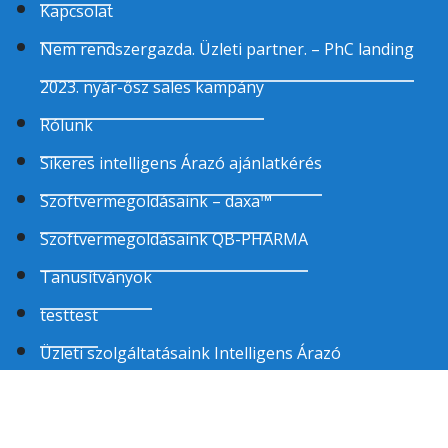
Kapcsolat
Nem rendszergazda. Üzleti partner. – PhC landing
2023. nyár-ősz sales kampány
Rólunk
Sikeres intelligens Árazó ajánlatkérés
Szoftvermegoldásaink – daxa™
Szoftvermegoldásaink QB-PHARMA
Tanusítványok
testtest
Üzleti szolgáltatásaink Intelligens Árazó